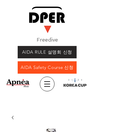
Freedive
AIDA RULE 설명회 신청
AIDA Safety Course 신청