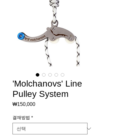
'Molchanovs' Line
Pulley System
₩150,000
가
격
결재방법
*