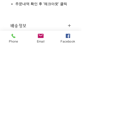
주문내역 확인 후 '체크아웃' 클릭
배송정보
배송비 무료
환불 및 교환 정책
주문 및 결재 완료 후 익일 발송 됩
Phone
Email
Facebook
니다.
사용한 제품은 교환 또는 환불이 불
제주도에서 발송하여 주문 후 2~3
가능합니다.
일 소요됩니
제품 하자 시 교환 또는 환불해 드립
니다.
About US
Phone:
010.6700.5674