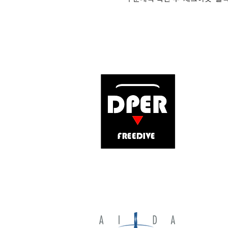
About
상 호: 압네
대 표: 김
사업자등록번
주소: 제주
통신판매업신
​(사업자
개인정보관
입금계좌: 
봉재)
Copyright 