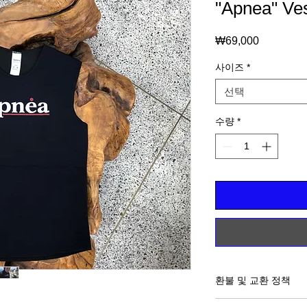
"Apnea" Ve
₩69,000
가
격
사이즈
*
선택
수량
*
환불 및 교환 정책
모든 슈트는 검수 