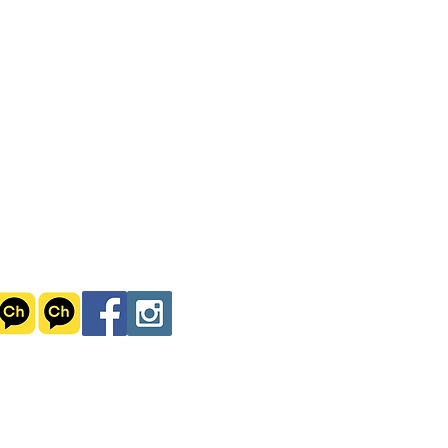
S N S
per_Jeju
Dper_Busa
n