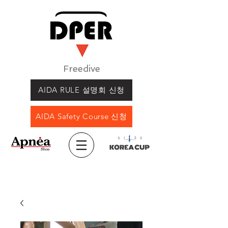
Freedive
AIDA RULE 설명회 신청
AIDA Safety Course 신청